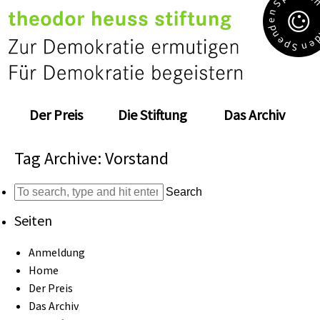
S
n
e
d
n
e
e
p
n
S
Der Preis
Die Stiftung
Das Archiv
Tag Archive: Vorstand
Search
Seiten
Anmeldung
Home
Der Preis
Das Archiv