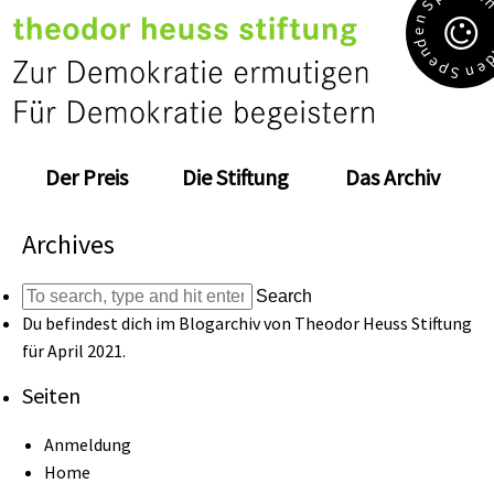
S
n
e
d
n
e
e
p
n
S
Der Preis
Die Stiftung
Das Archiv
Archives
Search
Du befindest dich im Blogarchiv von
Theodor Heuss Stiftung
für April 2021.
Seiten
Anmeldung
Home