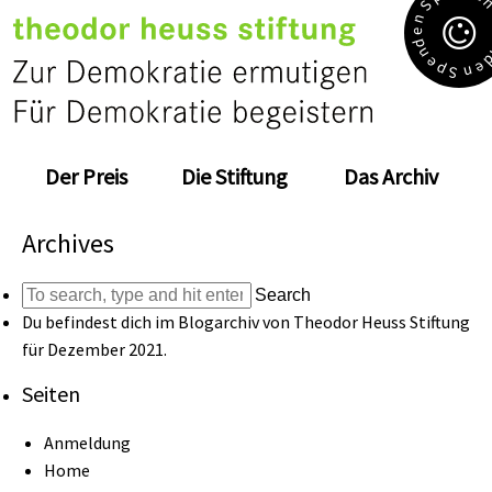
S
n
e
d
n
e
e
p
n
S
Der Preis
Die Stiftung
Das Archiv
Archives
Search
Du befindest dich im Blogarchiv von
Theodor Heuss Stiftung
für Dezember 2021.
Seiten
Anmeldung
Home