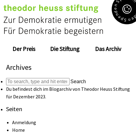
S
n
e
d
n
e
e
p
n
S
Der Preis
Die Stiftung
Das Archiv
Archives
Search
Du befindest dich im Blogarchiv von
Theodor Heuss Stiftung
für Dezember 2023.
Seiten
Anmeldung
Home