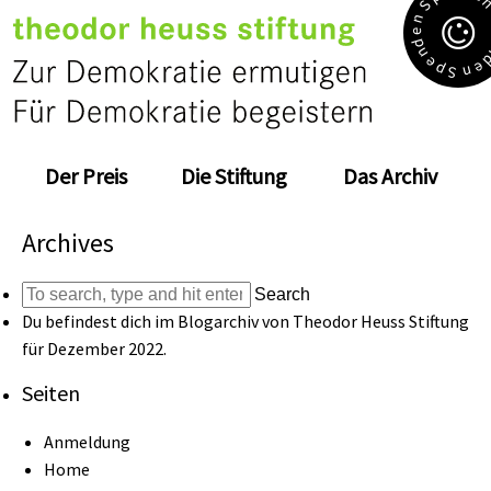
S
n
e
d
n
e
e
p
n
S
Der Preis
Die Stiftung
Das Archiv
Archives
Search
Du befindest dich im Blogarchiv von
Theodor Heuss Stiftung
für Dezember 2022.
Seiten
Anmeldung
Home