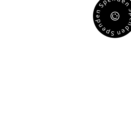
e
p
S
n
e
d
n
e
e
p
n
S