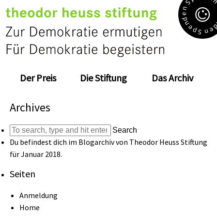
S
n
e
d
n
e
e
p
n
S
Der Preis
Die Stiftung
Das Archiv
Archives
Search
Du befindest dich im Blogarchiv von
Theodor Heuss Stiftung
für Januar 2018.
Seiten
Anmeldung
Home