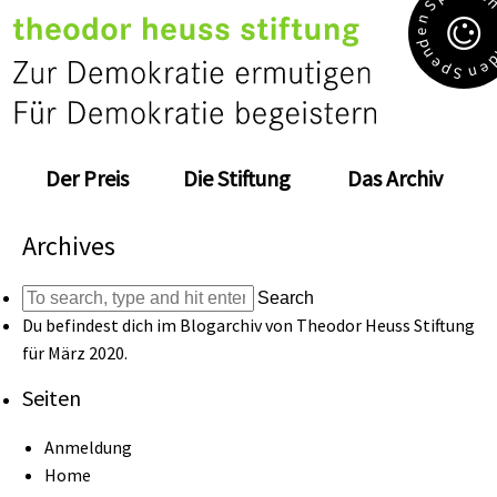
S
n
e
d
n
e
e
p
n
S
Der Preis
Die Stiftung
Das Archiv
Archives
Search
Du befindest dich im Blogarchiv von
Theodor Heuss Stiftung
für März 2020.
Seiten
Anmeldung
Home