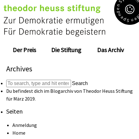
S
n
e
d
n
e
e
p
n
S
Der Preis
Die Stiftung
Das Archiv
Archives
Search
Du befindest dich im Blogarchiv von
Theodor Heuss Stiftung
für März 2019.
Seiten
Anmeldung
Home