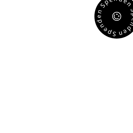
e
p
S
n
e
d
n
e
e
p
n
S