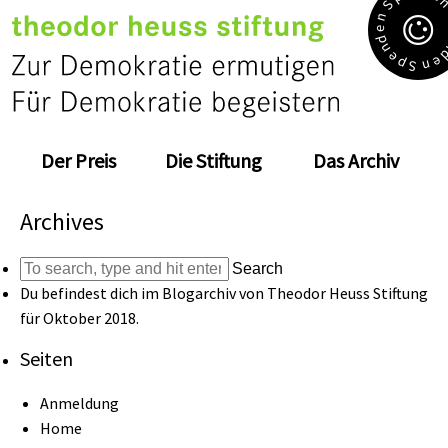
S
n
e
d
n
e
e
p
n
S
Der Preis
Die Stiftung
Das Archiv
Archives
Search
Du befindest dich im Blogarchiv von
Theodor Heuss Stiftung
für Oktober 2018.
Seiten
Anmeldung
Home