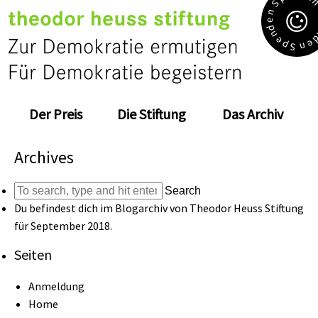
S
n
e
d
n
e
e
p
n
S
Der Preis
Die Stiftung
Das Archiv
Archives
Search
Du befindest dich im Blogarchiv von
Theodor Heuss Stiftung
für September 2018.
Seiten
Anmeldung
Home