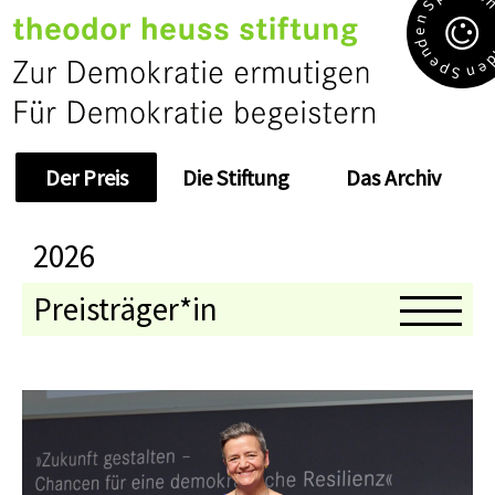
S
n
e
d
n
e
e
p
n
S
Der Preis
Die Stiftung
Das Archiv
2026
Preisträger*in
Medaillenträger*in
Jahresthema
Kolloquium