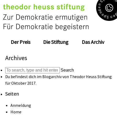
S
n
e
d
n
e
e
p
n
S
Der Preis
Die Stiftung
Das Archiv
Archives
Search
Du befindest dich im Blogarchiv von
Theodor Heuss Stiftung
für Oktober 2017.
Seiten
Anmeldung
Home