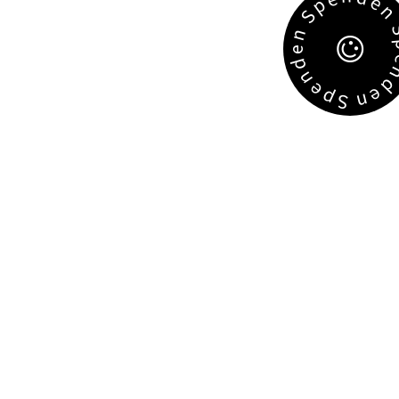
e
p
S
n
e
d
n
e
e
p
n
S