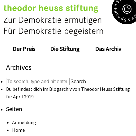
S
n
e
d
n
e
e
p
n
S
Der Preis
Die Stiftung
Das Archiv
Archives
Search
Du befindest dich im Blogarchiv von
Theodor Heuss Stiftung
für April 2019.
Seiten
Anmeldung
Home