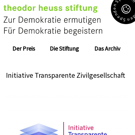
S
n
e
d
n
e
e
p
n
S
Der Preis
Die Stiftung
Das Archiv
Initiative Transparente Zivilgesellschaft