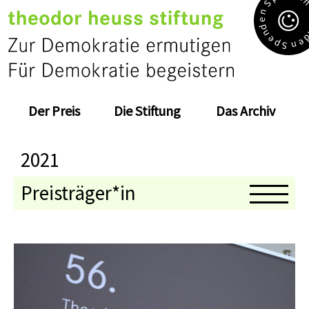
S
n
e
d
n
e
e
p
n
S
Der Preis
Die Stiftung
Das Archiv
2021
Preisträger*in
Medaillenträger*in
Jahresthema
Kolloquium