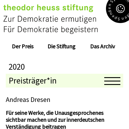
S
n
e
d
n
e
e
p
n
S
Der Preis
Die Stiftung
Das Archiv
2020
Preisträger*in
Medaillenträger*in
Andreas Dresen
Jahresthema
Für seine Werke, die Unausgesprochenes
sichtbar machen und zur innerdeutschen
Kolloquium
Verständigung beitragen