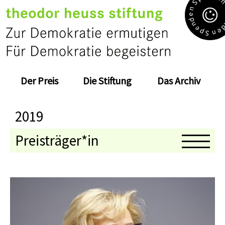
S
n
e
d
n
e
e
p
n
S
Der Preis
Die Stiftung
Das Archiv
2019
Preisträger*in
Medaillenträger*in
Jahresthema
Kolloquium