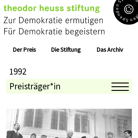
S
n
e
d
n
e
e
p
n
S
Der Preis
Die Stiftung
Das Archiv
1992
Preisträger*in
Medaillenträger*in
Jahresthema
Preisverleihung