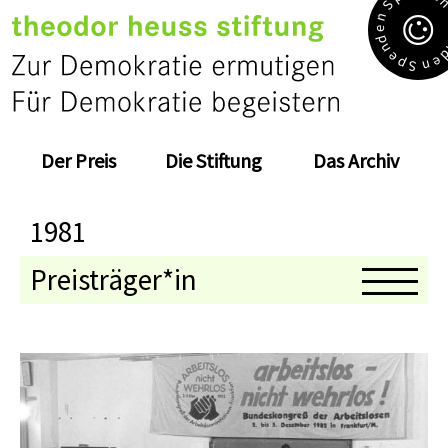
S
n
e
d
n
e
e
p
n
S
Der Preis
Die Stiftung
Das Archiv
1981
Preisträger*in
Medaillenträger*in
Jahresthema
Preisverleihung