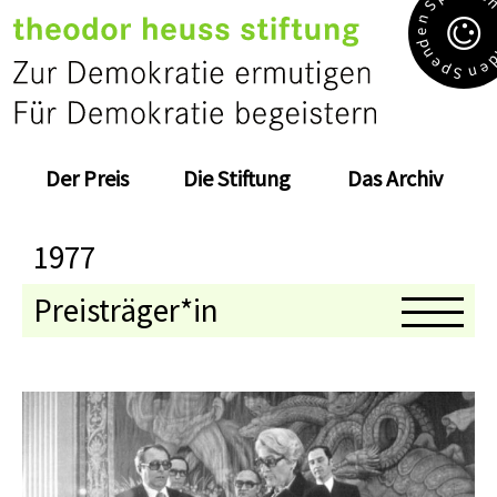
S
n
e
d
n
e
e
p
n
S
Der Preis
Die Stiftung
Das Archiv
1977
Preisträger*in
Medaillenträger*in
Jahresthema
Preisverleihung