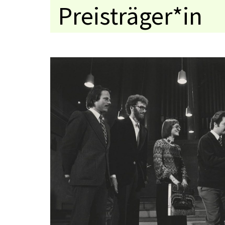
Preisträger*in
Medaillenträger
Jahresthema
Preisverleihung