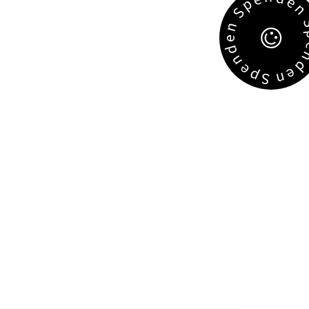
e
p
S
n
e
d
n
e
e
p
n
S