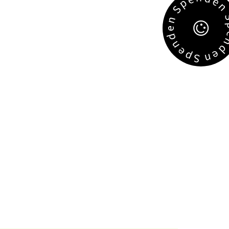
e
p
S
n
e
d
n
e
e
p
n
S