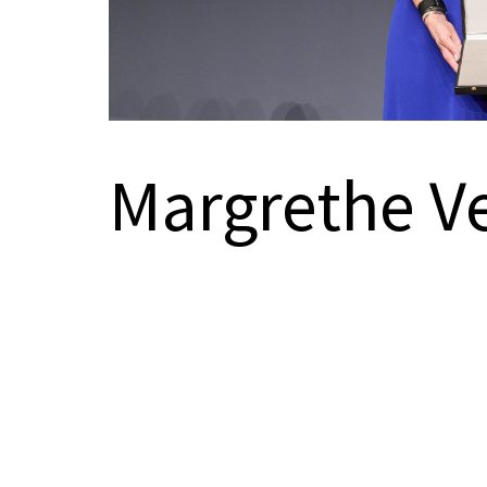
Urkundentexte
Margrethe V