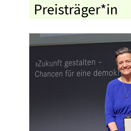
Preisträger*in
Medaillenträger
Jahresthema
Kolloquium
Preisverleihung
Ansprachen
Mitschnitte