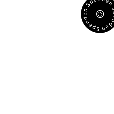
e
p
S
n
e
d
n
e
e
p
n
S