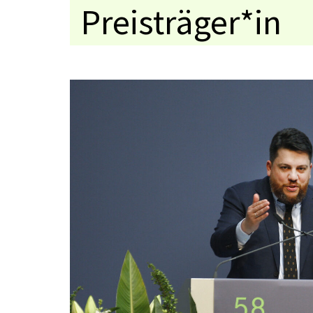
Preisträger*in
Medaillenträger
Jahresthema
Kolloquium
Preisverleihung
Mitschnitte
Urkundentexte