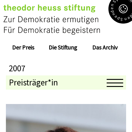
S
n
e
d
n
e
e
p
n
S
Der Preis
Die Stiftung
Das Archiv
2007
Preisträger*in
Medaillenträger*in
Jahresthema
Kolloquium