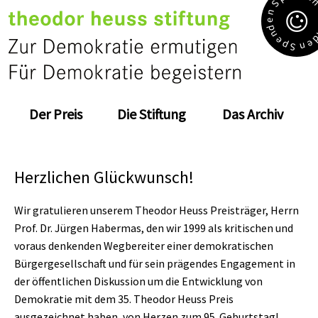
S
n
e
d
n
e
e
p
n
S
Der Preis
Die Stiftung
Das Archiv
Herzlichen Glückwunsch!
Wir gratulieren unserem Theodor Heuss Preisträger, Herrn
Prof. Dr. Jürgen Habermas, den wir 1999 als kritischen und
voraus denkenden Wegbereiter einer demokratischen
Bürgergesellschaft und für sein prägendes Engagement in
der öffentlichen Diskussion um die Entwicklung von
Demokratie mit dem 35. Theodor Heuss Preis
ausgezeichnet haben, von Herzen zum 95. Geburtstag!