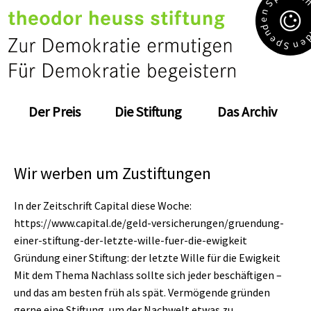
S
n
e
d
n
e
e
p
n
S
Der Preis
Die Stiftung
Das Archiv
Wir werben um Zustiftungen
In der Zeitschrift Capital diese Woche:
https://www.capital.de/geld-versicherungen/gruendung-
einer-stiftung-der-letzte-wille-fuer-die-ewigkeit
Gründung einer Stiftung: der letzte Wille für die Ewigkeit
Mit dem Thema Nachlass sollte sich jeder beschäftigen –
und das am besten früh als spät. Vermögende gründen
gerne eine Stiftung, um der Nachwelt etwas zu