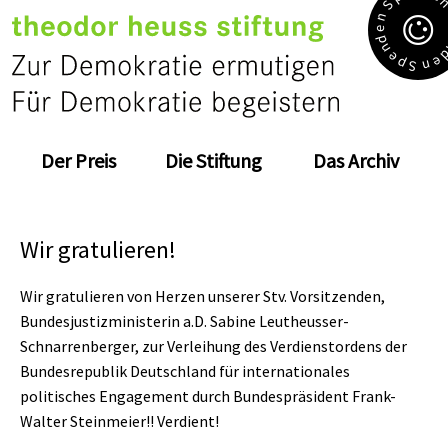
S
n
e
d
n
e
e
p
n
S
Der Preis
Die Stiftung
Das Archiv
Wir gratulieren!
Wir gratulieren von Herzen unserer Stv. Vorsitzenden,
Bundesjustizministerin a.D. Sabine Leutheusser-
Schnarrenberger, zur Verleihung des Verdienstordens der
Bundesrepublik Deutschland für internationales
politisches Engagement durch Bundespräsident Frank-
Walter Steinmeier!! Verdient!