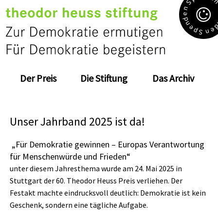
S
n
e
d
n
e
e
p
n
S
Der Preis
Die Stiftung
Das Archiv
Unser Jahrband 2025 ist da!
„Für Demokratie gewinnen – Europas Verantwortung
für Menschenwürde und Frieden“
unter diesem Jahresthema wurde am 24. Mai 2025 in
Stuttgart der 60. Theodor Heuss Preis verliehen. Der
Festakt machte eindrucksvoll deutlich: Demokratie ist kein
Geschenk, sondern eine tägliche Aufgabe.