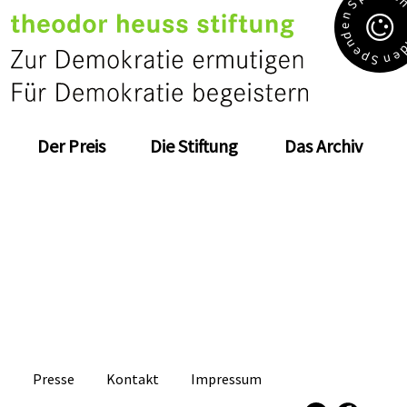
S
n
e
d
n
e
e
p
n
S
Der Preis
Die Stiftung
Das Archiv
Presse
Kontakt
Impressum