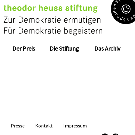
S
n
e
d
n
e
e
p
n
S
Der Preis
Die Stiftung
Das Archiv
Presse
Kontakt
Impressum