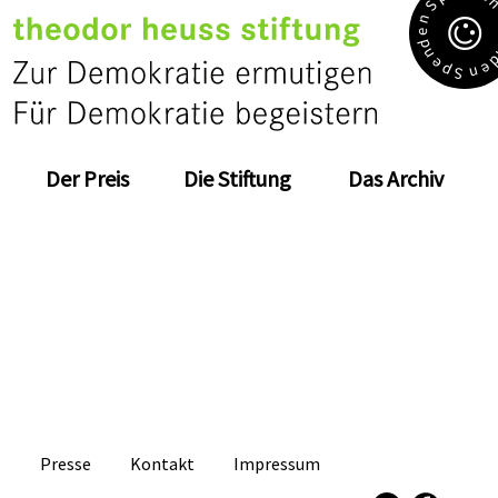
S
n
e
d
n
e
e
p
n
S
Der Preis
Die Stiftung
Das Archiv
Presse
Kontakt
Impressum