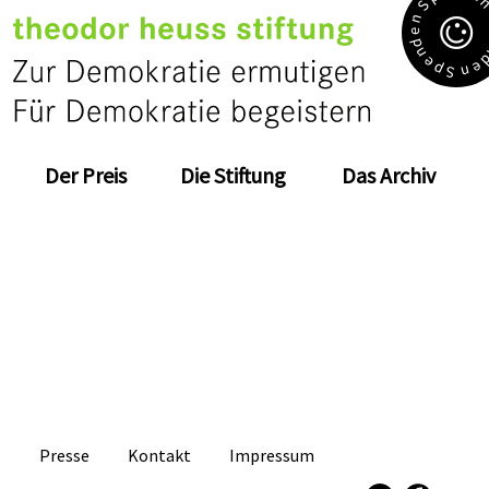
S
n
e
d
n
e
e
p
n
S
Der Preis
Die Stiftung
Das Archiv
Presse
Kontakt
Impressum