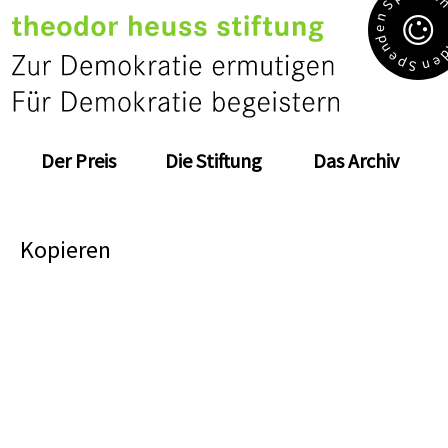
S
n
e
d
n
e
e
p
n
S
Der Preis
Die Stiftung
Das Archiv
Kopieren