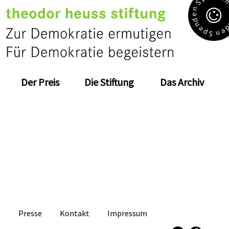
S
n
e
d
n
e
e
p
n
S
Der Preis
Die Stiftung
Das Archiv
Presse
Kontakt
Impressum