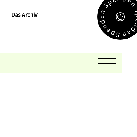
e
p
S
n
Das Archiv
e
d
n
e
e
p
n
S