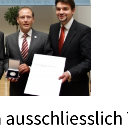
Preisverleihung
Mitschnitte
Urkundentexte
 ausschliesslich