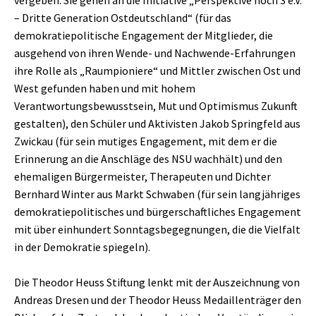
vergeben. Sie gehen an die Initiative „Perspektive hoch 3 e.V.
– Dritte Generation Ostdeutschland“ (für das
demokratiepolitische Engagement der Mitglieder, die
ausgehend von ihren Wende- und Nachwende-Erfahrungen
ihre Rolle als „Raumpioniere“ und Mittler zwischen Ost und
West gefunden haben und mit hohem
Verantwortungsbewusstsein, Mut und Optimismus Zukunft
gestalten), den Schüler und Aktivisten Jakob Springfeld aus
Zwickau (für sein mutiges Engagement, mit dem er die
Erinnerung an die Anschläge des NSU wachhält) und den
ehemaligen Bürgermeister, Therapeuten und Dichter
Bernhard Winter aus Markt Schwaben (für sein langjähriges
demokratiepolitisches und bürgerschaftliches Engagement
mit über einhundert Sonntagsbegegnungen, die die Vielfalt
in der Demokratie spiegeln).
Die Theodor Heuss Stiftung lenkt mit der Auszeichnung von
Andreas Dresen und der Theodor Heuss Medaillenträger den