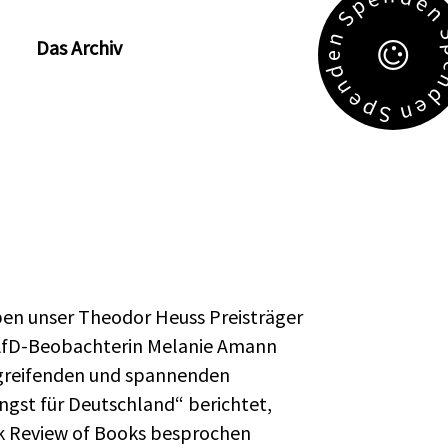
e
p
S
n
Das Archiv
e
d
n
e
e
p
n
S
en unser Theodor Heuss Preisträger
 AfD-Beobachterin Melanie Amann
efgreifenden und spannenden
Angst für Deutschland“ berichtet,
k Review of Books besprochen