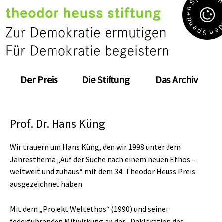
S
n
e
d
n
e
e
p
n
S
Der Preis
Die Stiftung
Das Archiv
Prof. Dr. Hans Küng
Wir trauern um Hans Küng, den wir 1998 unter dem
Jahresthema „Auf der Suche nach einem neuen Ethos –
weltweit und zuhaus“ mit dem 34. Theodor Heuss Preis
ausgezeichnet haben.
Mit dem „Projekt Weltethos“ (1990) und seiner
federführenden Mitwirkung an der „Deklaration des