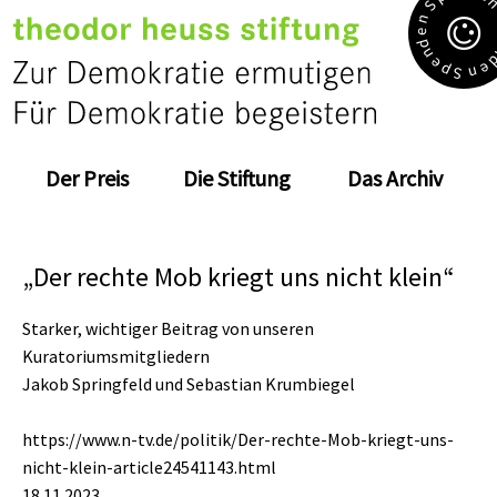
S
n
e
d
n
e
e
p
n
S
Der Preis
Die Stiftung
Das Archiv
„Der rechte Mob kriegt uns nicht klein“
Starker, wichtiger Beitrag von unseren
Kuratoriumsmitgliedern
Jakob Springfeld und Sebastian Krumbiegel
https://www.n-tv.de/politik/Der-rechte-Mob-kriegt-uns-
nicht-klein-article24541143.html
18.11.2023