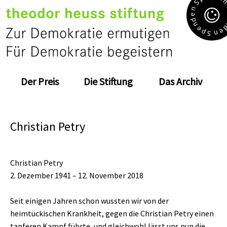
S
n
e
d
n
e
e
p
n
S
Der Preis
Die Stiftung
Das Archiv
Christian Petry
Christian Petry
2. Dezember 1941 – 12. November 2018
Seit einigen Jahren schon wussten wir von der
heimtückischen Krankheit, gegen die Christian Petry einen
tapferen Kampf führte, und gleichwohl lässt uns nun die