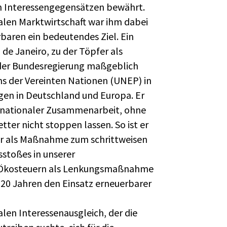
hen Interessengegensätzen bewährt.
alen Marktwirtschaft war ihm dabei
baren ein bedeutendes Ziel. Ein
 de Janeiro, zu der Töpfer als
der Bundesregierung maßgeblich
s der Vereinten Nationen (UNEP) in
ngen in Deutschland und Europa. Er
rnationaler Zusammenarbeit, ohne
etter nicht stoppen lassen. So ist er
 er als Maßnahme zum schrittweisen
sstoßes in unserer
er Ökosteuern als Lenkungsmaßnahme
s 20 Jahren den Einsatz erneuerbarer
alen Interessenausgleich, der die