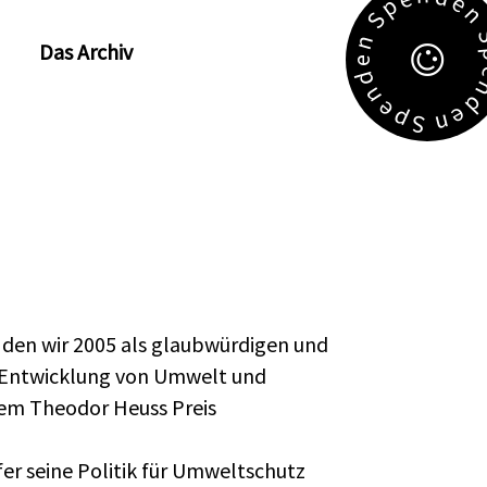
e
p
S
n
Das Archiv
e
d
n
e
e
p
n
S
, den wir 2005 als glaubwürdigen und
n Entwicklung von Umwelt und
em Theodor Heuss Preis
er seine Politik für Umweltschutz