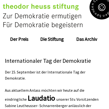
S
n
e
d
n
e
e
p
n
S
Der Preis
Die Stiftung
Das Archiv
Internationaler Tag der Demokratie
Der 15. September ist der Internationale Tag der
Demokratie.
Aus aktuellem Anlass möchten wir heute auf die
Laudatio
eindringliche
unserer Stv. Vorsitzenden
Sabine Leutheusser- Schnarrenberger
anlässlich der