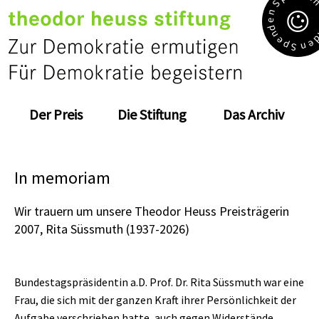
S
n
e
d
n
e
e
p
n
S
Der Preis
Die Stiftung
Das Archiv
In memoriam
Wir trauern um unsere Theodor Heuss Preisträgerin
2007, Rita Süssmuth (1937-2026)
Bundestagspräsidentin a.D. Prof. Dr. Rita Süssmuth war eine
Frau, die sich mit der ganzen Kraft ihrer Persönlichkeit der
Aufgabe verschrieben hatte, auch gegen Widerstände