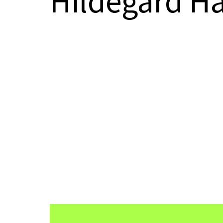
Hildegard 
Video-
Player