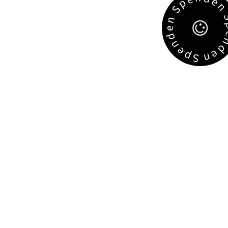
e
p
S
n
e
d
n
e
e
p
n
S