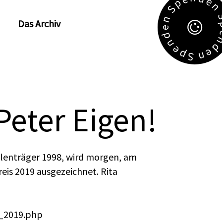
e
p
S
n
Das Archiv
e
d
n
e
e
p
n
S
Peter Eigen!
llenträger 1998, wird morgen, am
eis 2019 ausgezeichnet. Rita
r_2019.php