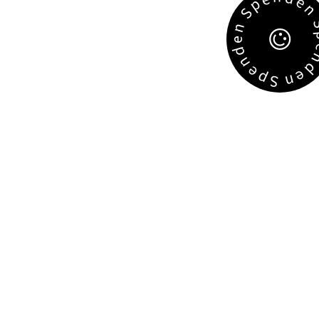
e
p
S
n
e
d
n
e
e
p
n
S