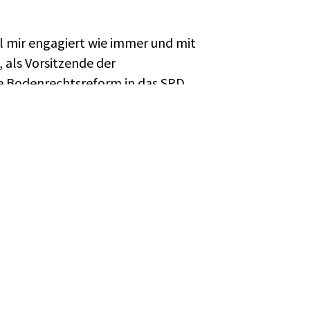
l mir engagiert wie immer und mit
als Vorsitzende der
e Bodenrechtsreform in das SPD
eine Bitte. Dazu hatte er mit 93
s nannte, geschrieben. Seine
etzt in der Wohnungspolitik, seinem
ich. Als Ehrenmitglied der
Tätigkeiten gewissenhaft und griff
nchmal unbequem. Aber zu erleben,
icht unerschütterlich seine Sache
t, war so ermutigend, dass man gern
. Hans-Jochen Vogel war ein Fels