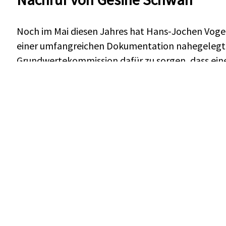
Noch im Mai diesen Jahres hat Hans-Jochen Voge
einer umfangreichen Dokumentation nahegelegt, 
Grundwertekommission dafür zu sorgen, dass ein
Wahlprogramm für 2021 kommt. Das war mehr als 
Jahren ein sehr kompetentes „Büchlein“, wie er e
Energie, für Gerechtigkeit zu kämpfen, nicht zul
ureigenen Kompetenzfeld, war schier unerschöpfl
Grundwertekommission der SPD verfolgte er ihre 
ein, wenn er dies für nötig hielt.
Dass er dabei streng Aufträge ersteilte, war ma
wie hier ein Sozialdemokrat ohne jede Karriereabs
verfolgte und mit ausgefeilten Argumenten strit
noch mehr Aufträge entgegenzunehmen bereit war