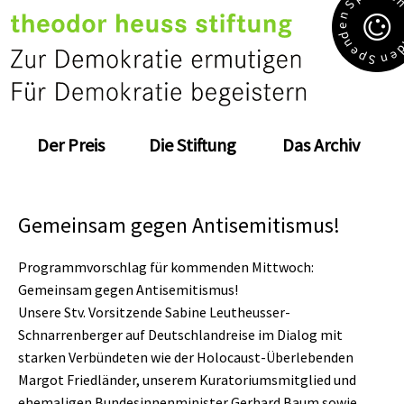
S
n
e
d
n
e
e
p
n
S
Der Preis
Die Stiftung
Das Archiv
Gemeinsam gegen Antisemitismus!
Programmvorschlag für kommenden Mittwoch:
Gemeinsam gegen Antisemitismus!
Unsere Stv. Vorsitzende Sabine Leutheusser-
Schnarrenberger auf Deutschlandreise im Dialog mit
starken Verbündeten wie der Holocaust-Überlebenden
Margot Friedländer, unserem Kuratoriumsmitglied und
ehemaligen Bundesinnenminister Gerhard Baum sowie